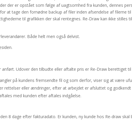
skader der er opstået som følge af uagtsomhed fra kunden, dennes per
 for at tage den fornødne backup af filer inden afsendelse af filerne ti
tighederne til grafikken der skal rentegnes. Re-Draw kan ikke stilles t
derleverandører. Både helt men også delvist.
esiden.
nført. Udover den tilbudte eller aftalte pris er Re-Draw berettiget til
angler på kundens fremsendte fil og som derfor, viser sig at være ufu
r rettelser eller ændringer, efter at arbejdet er afsluttet og godkendt
ftales med kunden efter aftales indgåelse.
inden 8 dage efter fakturadato. Er kunden, ny kunde hos Re-draw skal 