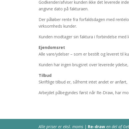
Godkender/afviser kunden ikke det leverede inde
angivne dato på fakturaen.
Der påløber rente fra forfaldsdagen med rentelo
virksomheds kunder.
Kunden modtager sin faktura i forbindelse med l
Ejendomsret
Alle vare/ydelser – som er bestilt og leveret ti
Kunden har ingen brugsret over leverede ydelse,
Tilbud
Skriftlige tilbud er, såfremt intet andet er anfør
Arbejdet påbegyndes først når Re-Draw, har modt
Alle priser er eksl. moms
|
Re-draw
en del af G