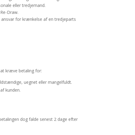
sonale eller tredjemand.
l Re-Draw.
il ansvar for krænkelse af en tredjeparts
 at kræve betaling for:
ldstændige, uegnet eller mangelfuldt.
 af kunden.
betalingen dog falde senest 2 dage efter