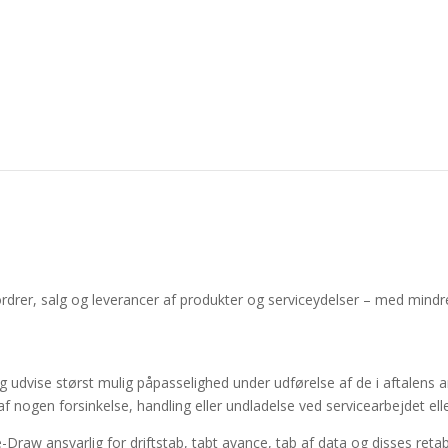
ordrer, salg og leverancer af produkter og serviceydelser – med mindre
g udvise størst mulig påpasselighed under udførelse af de i aftalens an
af nogen forsinkelse, handling eller undladelse ved servicearbejdet el
-Draw ansvarlig for driftstab, tabt avance, tab af data og disses retab