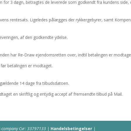
n for 3 døgn, betragtes de leverede som godkendt fra kundens side, o
vens rentesats. Ligeledes pålægges der rykkergebyrer, samt Kompensat
everingen, af den godkendte ydelse.
l kunden har Re-Draw ejendomsretten over, indtil betalingen er modtage
 før betalingen er modtaget.
t, gældende 14 dage fra tilbudsdatoen.
aget en skriftlig og entydig accept af fremsendte tilbud på Mail.
et-company Cvr: 33797133
|
Handelsbetingelser
|